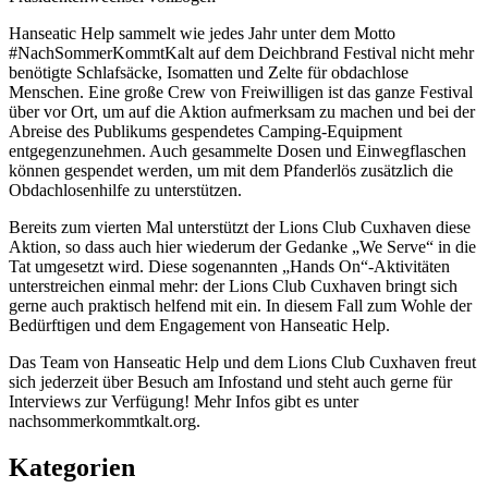
Hanseatic Help sammelt wie jedes Jahr unter dem Motto
#NachSommerKommtKalt auf dem Deichbrand Festival nicht mehr
benötigte Schlafsäcke, Isomatten und Zelte für obdachlose
Menschen. Eine große Crew von Freiwilligen ist das ganze Festival
über vor Ort, um auf die Aktion aufmerksam zu machen und bei der
Abreise des Publikums gespendetes Camping-Equipment
entgegenzunehmen. Auch gesammelte Dosen und Einwegflaschen
können gespendet werden, um mit dem Pfanderlös zusätzlich die
Obdachlosenhilfe zu unterstützen.
Bereits zum vierten Mal unterstützt der Lions Club Cuxhaven diese
Aktion, so dass auch hier wiederum der Gedanke „We Serve“ in die
Tat umgesetzt wird. Diese sogenannten „Hands On“-Aktivitäten
unterstreichen einmal mehr: der Lions Club Cuxhaven bringt sich
gerne auch praktisch helfend mit ein. In diesem Fall zum Wohle der
Bedürftigen und dem Engagement von Hanseatic Help.
Das Team von Hanseatic Help und dem Lions Club Cuxhaven freut
sich jederzeit über Besuch am Infostand und steht auch gerne für
Interviews zur Verfügung! Mehr Infos gibt es unter
nachsommerkommtkalt.org.
Kategorien