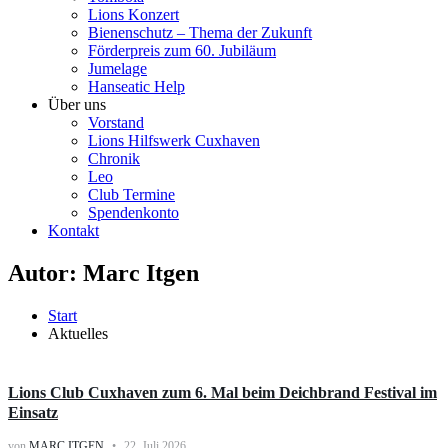
Lions Konzert
Bienenschutz – Thema der Zukunft
Förderpreis zum 60. Jubiläum
Jumelage
Hanseatic Help
Über uns
Vorstand
Lions Hilfswerk Cuxhaven
Chronik
Leo
Club Termine
Spendenkonto
Kontakt
Autor:
Marc Itgen
Start
Aktuelles
Activities
Lions Club Cuxhaven zum 6. Mal beim Deichbrand Festival im
Einsatz
von
MARC ITGEN
22. Juli 2026