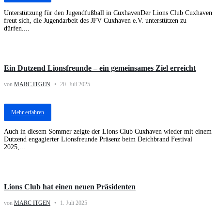
Unterstützung für den Jugendfußball in CuxhavenDer Lions Club Cuxhaven
freut sich, die Jugendarbeit des JFV Cuxhaven e.V. unterstützen zu
dürfen....
Aktuelles
Ein Dutzend Lionsfreunde – ein gemeinsames Ziel erreicht
von
MARC ITGEN
20. Juli 2025
Mehr erfahren
Auch in diesem Sommer zeigte der Lions Club Cuxhaven wieder mit einem
Dutzend engagierter Lionsfreunde Präsenz beim Deichbrand Festival
2025,...
Aktuelles
Lions Club hat einen neuen Präsidenten
von
MARC ITGEN
1. Juli 2025