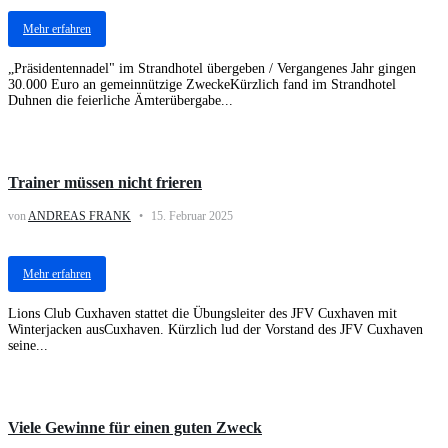
Mehr erfahren
„Präsidentennadel" im Strandhotel übergeben / Vergangenes Jahr gingen
30.000 Euro an gemeinnützige ZweckeKürzlich fand im Strandhotel
Duhnen die feierliche Ämterübergabe...
Aktuelles
Trainer müssen nicht frieren
von
ANDREAS FRANK
15. Februar 2025
Mehr erfahren
Lions Club Cuxhaven stattet die Übungsleiter des JFV Cuxhaven mit
Winterjacken ausCuxhaven. Kürzlich lud der Vorstand des JFV Cuxhaven
seine...
Activities
Viele Gewinne für einen guten Zweck