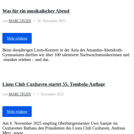
Was für ein musikalischer Abend
von
MARC ITGEN
28. November 2025
Mehr erfahren
Beim diesjährigen Lions-Konzert in der Aula des Amandus-Abendroth-
Gymnasiums durften wir über 100 talentierte Nachwuchsmusikerinnen und
-musiker erleben – und das...
Activities
Lions Club Cuxhaven startet 55. Tombola-Auflage
von
MARC ITGEN
7. November 2025
Mehr erfahren
Am 6. November 2025 empfing Oberbürgermeister Uwe Santjer im
Cuxhavener Rathaus den Präsidenten des Lions Club Cuxhaven, Andreas
Merz, sowie...